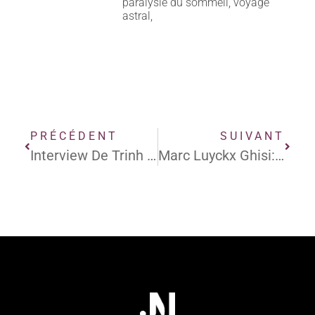
paralysie du sommeil, voyage
astral,
PRÉCÉDENT
SUIVANT
Interview De Trinh Xuan Thuan: Le Réglage Fin De L’Univers
Marc Luyckx Ghisi: Le Changement De Paradigme