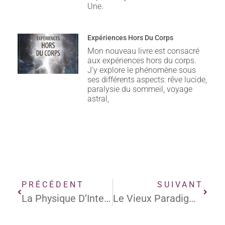
Une.
Expériences Hors Du Corps
Mon nouveau livre est consacré
aux expériences hors du corps.
J’y explore le phénomène sous
ses différents aspects: rêve lucide,
paralysie du sommeil, voyage
astral,
PRÉCÉDENT
SUIVANT
La Physique D’Interstellar : Des P’tits Trous, Des P’tits Trous… Et Des Gros Trous
Le Vieux Paradigme S’accroche Aux Branches