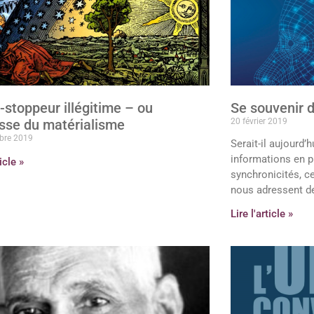
-stoppeur illégitime – ou
Se souvenir d
asse du matérialisme
20 février 2019
bre 2019
Serait-il aujourd’
informations en p
ticle »
synchronicités, c
nous adressent 
Lire l'article »