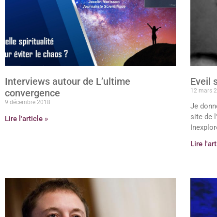
Interviews autour de L’ultime
Eveil 
convergence
12 mars 
9 décembre 2018
Je donne
site de l
Lire l'article »
Inexplor
Lire l'ar