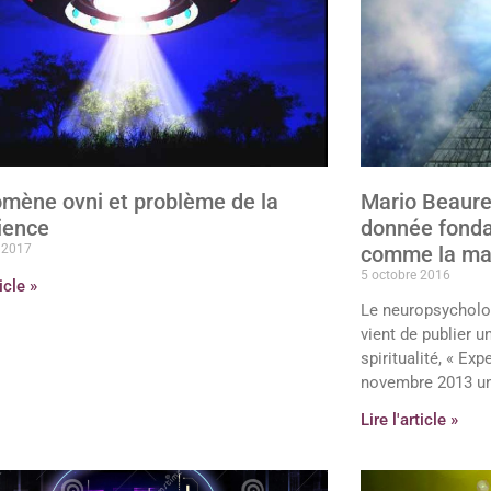
mène ovni et problème de la
Mario Beaure
ience
donnée fonda
r 2017
comme la mati
5 octobre 2016
ticle »
Le neuropsycholo
vient de publier u
spiritualité, « Exp
novembre 2013 un
Lire l'article »