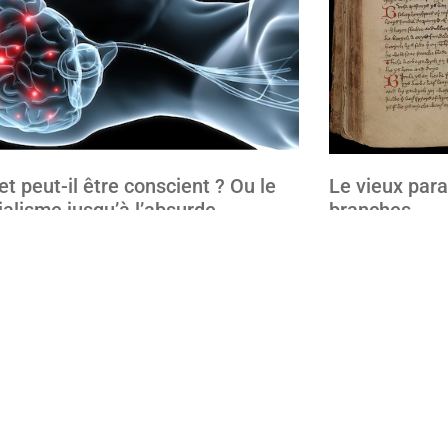
et peut-il être conscient ? Ou le
Le vieux par
alisme jusqu’à l’absurde
branches
e 2015
1 mai 2015
ticle »
Lire l'article »