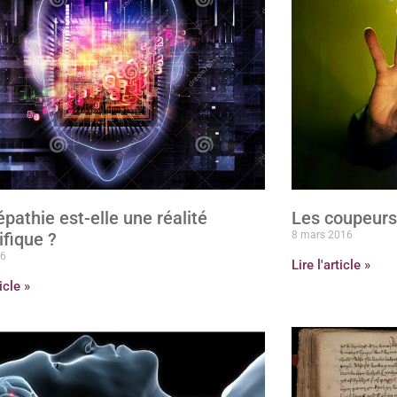
épathie est-elle une réalité
Les coupeurs 
ifique ?
8 mars 2016
16
Lire l'article »
ticle »