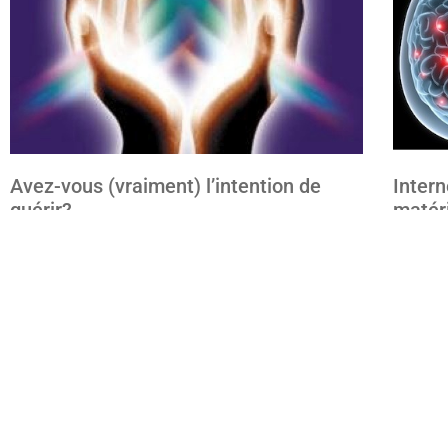
Avez-vous (vraiment) l’intention de
Intern
guérir?
matéri
4 novembre 2015
25 octobr
Les relations entre le corps et l’esprit restent
Lire l'ar
largement mystérieuses mais de nombreuses
recherches tendent à démontrer que nos états
mentaux, et en particulier nos
Lire l'article »